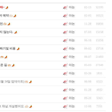
아논
자~
02-13
52195
아논
어 예약
02-05
16525
(1)
아논
조언
11-28
16850
(5)
아논
지 않는다.
07-03
15158
아논
06-18
15358
아논
선짜기및 비용
09-02
15718
아논
09-07
21493
(9)
아논
온 길
05-03
27349
(2)
아논
05-26
1831
아논
1월 14일 업데이트)
06-08
6323
(6)
아논
01-28
4932
아논
09-20
5363
아논
 채널 개설했어요.
12-08
7351
(2)