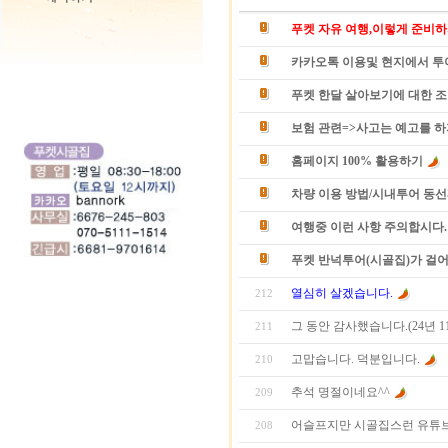
푸켓 자유 여행,이렇게 준비하
카카오톡 이용및 현지에서 투
푸켓 한달 살아보기에 대한 
보험 관련=>사고는 예고를 하
홈페이지 100% 활용하기
차량 이용 방법/시내투어 동
여행중 이런 사항 주의합시다.
푸켓 반넉투어(시골집)가 걸어
열심히 살겠습니다.
212
그 동안 감사했습니다.(24년 1
211
고맙습니다. 덕분입니다.
210
추석 명절이네요^^
209
어슬프지만 시골집스런 유튜브
208