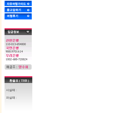
환율표 ( THB )
사실때 :
파실때 :