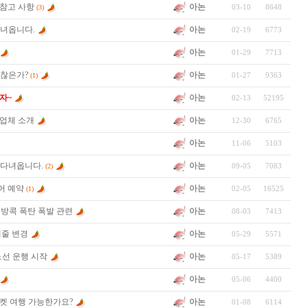
아논
 참고 사항
03-10
8648
(3)
아논
다녀옵니다.
02-19
6773
아논
01-29
7713
아논
괜찮은가?
01-27
9363
(1)
아논
자~
02-13
52195
아논
 업체 소개
12-30
6765
아논
11-06
5103
아논
에 다녀옵니다.
09-05
7083
(2)
아논
어 예약
02-05
16525
(1)
아논
 방콕 폭탄 폭발 관련
08-03
7413
아논
캐줄 변경
05-29
5571
아논
노선 운행 시작
05-17
5389
아논
05-06
4400
아논
켓 여행 가능한가요?
01-08
6114