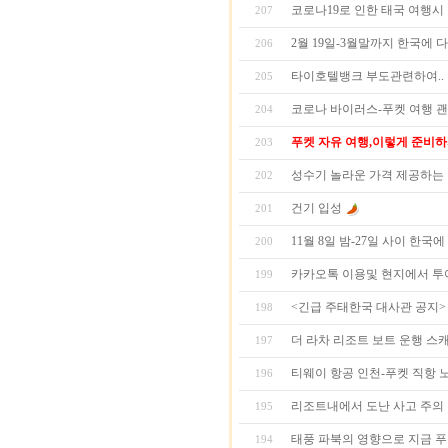
코로나19로 인한 태국 여행시
207
2월 19일-3월말까지 한국에 
206
타이호텔뱅크 부도관련하여..
205
코로나 바이러스-푸켓 여행 
204
푸켓 자유 여행,이렇게 준비하
203
성수기 놀라운 가격 제공하는
202
건기 입성
201
11월 8일 밤-27일 사이 한국
200
카카오톡 이용및 현지에서 투
199
<긴급 주태한국 대사관 공지>
198
더 라차 리조트 보트 운행 스
197
티웨이 항공 인천-푸켓 직항 
196
리조트내에서 도난 사고 주의
195
태풍 파북의 영향으로 지금 푸
194