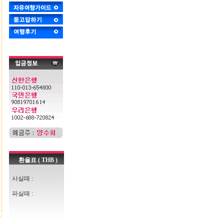
환율표 ( THB )
사실때 :
파실때 :