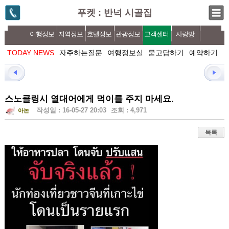
푸켓 : 반넉 시골집
여행정보
지역정보
호텔정보
관광정보
고객센터
사랑방
TODAY NEWS
자주하는질문
여행정보실
묻고답하기
예약하기
스노클링시 열대어에게 먹이를 주지 마세요.
작성일 : 16-05-27 20:03
조회 : 4,971
아논
목록