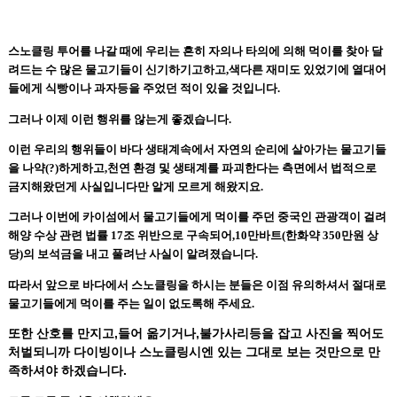
스노클링 투어를 나갈 때에 우리는 흔히 자의나 타의에 의해 먹이를 찾아 달
려드는 수 많은 물고기들이 신기하기고하고
,
색다른 재미도 있었기에 열대어
들에게 식빵이나 과자등을 주었던 적이 있을 것입니다
.
그러나 이제 이런 행위를 않는게 좋겠습니다
.
이런 우리의 행위들이 바다 생태계속에서 자연의 순리에 살아가는 물고기들
을 나약
(?)
하게하고
,
천연 환경 및 생태계를 파괴한다는 측면에서 법적으로
금지해왔던게 사실입니다만 알게 모르게 해왔지요
.
그러나 이번에
카이섬에서 물고기들에게 먹이를 주던 중국인 관광객이 걸려
해양 수상 관련 법률
17
조 위반으로 구속되어
,10
만바트
(
한화약
350
만원 상
당
)
의 보석금을 내고 풀려난 사실
이 알려졌습니다
.
따라서 앞으로 바다에서 스노클링을 하시는 분들은 이점 유의하셔서 절대로
물고기들에게 먹이를 주는 일이 없도록해 주세요
.
또한
산호를 만지고,들어 옮기거나,불가사리등을 잡고 사진을 찍어도
처벌되니까 다이빙이나 스노클링시엔 있는 그대로 보는 것만으로 만
족하셔야 하겠습니다.