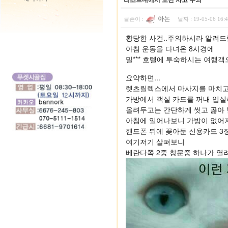
리조트내에서 도난 사고 주의
아논
글쓴이 :
날짜 :
19-05-06 16
황당한 사건..주의하시라 알려드
아침 운동을 다녀온 8시경에
밀*** 호텔에 투숙하시는 여행
요약하면...
렛츠릴렉스에서 마사지를 마치고 2
가방에서 객실 카드를 꺼내 입실
올려두고는 간단하게 씻고 곯아 
아침에 일어나보니 가방이 없어
핸드폰 뒤에 꽂아둔 신용카드 3장
여기저기 살펴보니 
베란다쪽 2중 창문중 하나가 열