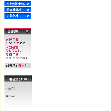
환율표 ( THB )
사실때 :
파실때 :