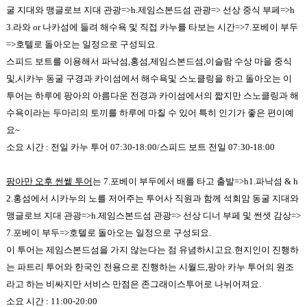
굴 지대와 맹글로브 지대 관광=>h.
제임스본드섬 관광=> 선상 중식 부페=>h
3.라와 or 나카섬
에 들려 해수욕 및 직접 카누를 타보는 시간=>7.포베이 부두
=>호텔로 돌아오는 일정으로 구성되요.
스피드 보트를 이용해서 파낙섬,홍섬,제임스본드섬,이슬람 수상 마을 중식
및,시카누 동굴 구경과 카이섬에서 해수욕및 스노클링을 하고 돌아오는 이
투어는 하루에 팡아의 아름다운 전경과 카이섬에서의 짧지만 스노클링과 해
수욕이라는 두마리의 토끼를 하루에 마칠 수 있어 특히 인기가 좋은 편이예
요~
소요 시간 : 전일 카누 투어 07:30-18:00/스피드 보트 전일 07:30-18:00
팡아만 오후 썬쎝 투어
는 7.포베이 부두에서 배를 타고 출발=>
h1.파낙섬 & h
2.홍섬에서 시카누의
노를 저어주는 투어사 직원과 함께 석회암 동굴 지대와
맹글로브 지대 관광=>h.
제임스본드섬 관광=> 선상 디너 부페 및 썬셋 감상
=>
7.포베이 부두=>호텔로 돌아오는 일정으로 구성되요.
이 투어는 제임스본드섬을 가지 않는다는 점 유념하시고요.현지인이 진행하
는 파트리 투어와 한국인 전용으로 진행하는 시월드,팡아 카누 투어의 원조
라고 하는 비싸지만 서비스 만점은 존그래이스투어로 나뉘어져요.
소요 시간 : 11:00-20:00