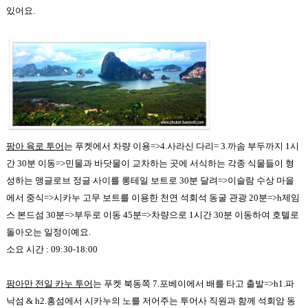
있어요.
팡아 육로 투어
는 푸켓에서 차량 이용=>4.사라신 다리= 3.까솜 부두까지 1시
간 30분 이동=>
민물과 바닷물이 교차하는 곳에 서식하는 각종 식물들이 형
성하는 맹글로브 정글 사이를 롱테일 보트로 30분 달려=>이슬람 수상 마을
에서 중식=>시카누 고무 보트를 이용한 천연 석회석 동굴 관광 20분=>h제임
스 본드섬 30분=>부두로 이동 45분=>차량으로 1시간 30분 이동하여 호텔로
돌아오는 일정이예요.
소요 시간 : 09:30-18:00
팡아만 전일 카누 투어
는 푸켓 북동쪽 7.포베이에서 배를 타고 출발=>h1.파
낙섬 & h2.홍섬에서 시카누의
노를 저어주는 투어사 직원과 함께 석회암 동