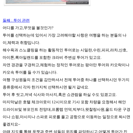
둘째
:
투어 관련
어디를 가고
,
무엇을 볼것인가
?
투어를 선택하는데 있어서 가장 고려해야할 사항은 여행을 하는 분들의 나
이
,
체력과 취향입니다
.
해수욕과 스노클링을 하는 활동적인 투어로는 시밀란
,
수린
,
피피
,
라차
,
산호
,
마이톤
,
록아일랜드를 포함한 크라비 주변섬 투어가 있고요
.
자연 경관을 구경하고
,
체험하는 정적인 투어로는 팡아만 투어와 카오락이나
카오속 투어를 들 수가 있습니다
.
여행 구성원들의 조건을 감안하셔서 전체 투어중 하나를 선택하시던 두가지
종류중에서 각자 한가지씩 선택하시면 될거 같네요
.
투어 후 씻고
,
저녁 식사와 마사지
,
혹은 쇼관람을 하실 수도 있겠고요.
마지막날은 호텔 체크아웃이
12
시이므로 기사 포함 차량을 요청해서 해안
드라이브및 뷰포인트 전망대
,
프롬텝 언덕
,
빅부다
,
왓찰랑사원
,
올드 타운 구경
이나 쇼핑
,
마사지나 스파로 피로를 풀고 공항으로 이동하는 일정으로 짜시면
좋겠지요
~
아래 지도를 통해 푸켓과 주변 섬들의 위치를 파악하시고,어떻게 투어가 진