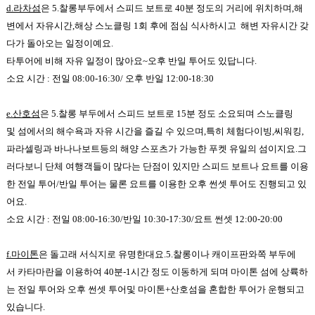
d.라차섬
은 5.찰롱부두에서 스피드 보트로
40
분 정도의 거리에 위치하며,
해
변에서 자유시간,해상 스노클링 1회
후에 점심 식사하시고 해변 자유시간 갖
다가 돌아오는 일정이예요.
타투어에 비해 자유 일정이 많아요~
오후 반일 투어도 있답니다.
소요 시간 : 전일 08:00-16:30/ 오후 반일 12:00-18:30
e.산호섬
은 5.찰롱 부두에서 스피드 보트로
15
분 정도 소요되며 스노클링
및
섬에서의 해수욕과 자유 시간을 즐길 수 있으며
,특히
체험다이빙
,
씨워킹
,
파라셀링과 바나나보트등의 해양 스포츠가 가능한 푸켓 유일의 섬이지요.그
러다보니 단체 여행객들이 많다는 단점이 있지만 스피드 보트나 요트를 이용
한 전일 투어/반일 투어는 물론 요트를 이용한 오후 썬셋 투어도 진행되고 있
어요.
소요 시간 : 전일 08:00-16:30/반일 10:30-17:30/요트 썬셋 12:00-20:00
f.마이톤
은 돌고래 서식지로 유명한대요.
5.찰롱이나 캐이프판와쪽 부두에
서
카타마란을 이용하여 40분-1시간 정도 이동하게 되며 마이톤 섬에 상륙하
는 전일 투어와 오후 썬셋 투어및 마이톤
+
산호섬을 혼합한 투어가 운행되고
있습니다
.