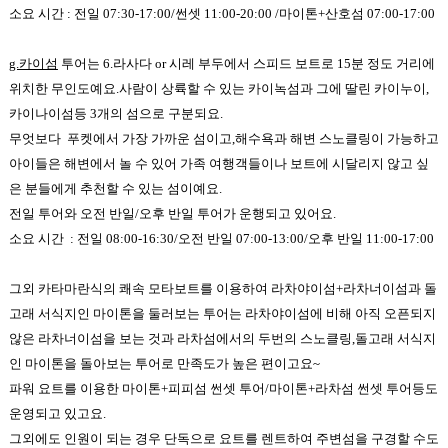
소요 시간 : 전일 07:30-17:00/썬셋 11:00-20:00 /마이톤+산호섬 07:00-17:00
g.카이섬
투어는 6.라사다 or 시레 부두에서 스피드 보트로
15
분 정도 거리에
위치한 무인도예요.사람이 상륙할 수 있는 카이녹섬과 그에 딸린 카이누이,
카이나이섬등 3개의 섬으로 구분되요.
무엇보다 푸켓에서 가장 가까운 섬이고,해수욕과 해변 스노클링이 가능하고
아이들은 해변에서 놀 수 있어 가족 여행객들이나 보트에 시달리지 않고 싶
은 분들에게 추천할 수 있는 섬이예요.
전일 투어와 오전 반일/오후 반일 투어가 운행되고 있어요.
소요 시간 : 전일 08:00-16:30/오전 반일 07:00-13:00/오후 반일 11:00-17:00
그외 카타마란식의 쾌속 모타보트를 이용하여 라차야이섬
+
라차너이섬과 돌
고래 서식지인 마이톤을 둘러보는 투어는 라차야이섬에 비해 아직 오픈되지
않은 라차너이섬을 보는 것과 라차섬에서의 두번의 스노클링
,
돌고래 서식지
인 마이톤을 돌아보는 투어로 만족도가 높은 편이고요~
파워 요트를 이용한 마이톤+피피섬 썬셋 투어/마이톤+라차섬 썬셋 투어등도
운영되고 있고요.
그외에도 인원이 되는 경우 단독으로 요트를 렌트하여 주변섬을 구경할 수도