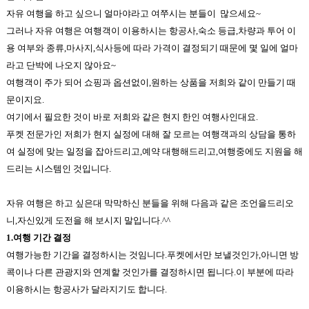
자유 여행을 하고 싶으니 얼마야라고 여쭈시는 분들이 많으세요~
그러나 자유 여행은 여행객이
이용하시는 항공사
,
숙소 등급
,
차량과 투어 이
용 여부와 종류
,
마사지
,
식사등에 따라 가격이 결정되기 때문에 몇 일에 얼마
라고 단박에 나오지 않아요
~
여행객이 주가 되어 쇼핑과 옵션없이,원하는 상품을 저희와 같이 만들기 때
문이지요.
여기에서 필요한 것이 바로 저희와 같은 현지 한인 여행사인대요
.
푸켓 전문가인 저희가 현지 실정에 대해 잘 모르는 여행객과의 상담을 통하
여 실정에 맞는 일정을 잡아드리고
,
예약 대행해드리고
,
여행중에도 지원을 해
드리는 시스템인 것입니다.
자유 여행은 하고 싶은대 막막하신 분들을 위해 다음과 같은 조언을드리오
니
,
자신있게 도전을 해 보시지 말입니다
.^^
1.
여행 기간 결정
여행가능한 기간을 결정하시는 것임니다
.
푸켓에서만 보낼것인가
,
아니면 방
콕이나 다른 관광지와 연계할 것인가를 결정하시면 됩니다
.
이 부분에 따라
이용하시는 항공사가 달라지기도 합니다
.