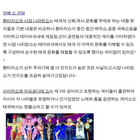
셋째 쇼 관람
환타지쇼와 시얌 니라믿쇼
는 태국의 신화
,
역사
,
문화를 주제로 하는 대형 뮤
지컬로 기
본 내용은 비슷하나 환타지쇼가 중간 중간 매직쇼
,
공중 곡예쇼등을
가미하고 테마파크내에 게임장
,
간이 공연등의 대중적인 재미를 가미하였다
면 시얌 나리믿쇼는 테마파크에서도 태국 각 지역의 문화를 이해할 수 있도
록 구성하여 순수한 태국 문화를 체험할 수 있도록 했다는 차이점이 있어요^
^
환타지쇼가 선두 주자기에 좀 더 인지도가 높은 것은 사실이고,시얌 나리믿
쇼가 인지도를 조금씩 높여가고있답니다~
사이먼쇼와 아프로디테 쇼
는 제 3의 성이라고 표현하는 게이들이
출연하여
아시아 각 나라별로 유명하거나 인기있었던 노래와 춤을 공연하는 게이쇼도
태국에서는 명물쇼라고 할 수가 있어요.