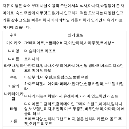
자유 여행은 숙소 부대 시설 이용외 주변에서의 식사
,
마사지
,
쇼핑등이 큰 재
미이죠.
.
숙소 주변에 아무것도 없거나 인프라가 적은 곳보다는 다양한 인프
라를 갖추고 있는 빠통비치나 카타비치및 카론 비치가 인기인 이유가 바로
여기에 있습니다
.
위치
인기 호텔
마이카오
JW메리어트,스플래쉬비치,아난타라,사라푸켓,르네상스
나이양
더 슬레이트 리조트
나이톤
트리사라
라구나.방타
반얀트리,앙사나,아웃리거,카시아,썬윙 방타오,베스트 웨스턴
오
프리미어 방타오
수린
아만부리,더 수린,트윈팜스,노보텔 수린
하야트리젠시,아야라,파레사,안다만,썬윙 카말라,노보텔 카말
카말라
라
나카레이,카
더나카,타본비치빌리지,유젠마야,카리마,인도차인 리조트
림
다이아몬드 클리프,홀리데이인,그래이스랜드,아마리,밀레니
빠통
엄,노보텔빈티지,뮈벤픽 미쓰,두웡짓,바우만부리,아마타,더 애
슐리 허브
르메르디앙,센타라 그랜드 비치,힐튼,센타라 카론,더 올드 푸
카론
켓,오키드 리조트