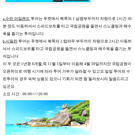
a.수린 아일랜드
투어는 푸켓에서 북쪽의 1.남캠부두까지 차량으로
2
시간 30
분 정도 이동하셔서
스피드보트를 타고 국립공원을 돌면서 스노클링과 해수
욕을 즐기는 투어입니다.
b.시밀란
투어는 푸켓에서 북쪽의 2.탑라무 부두까지 차량으로 2시간 이동하
셔서 스피드보트를 타고 국립공원을 돌면서 스노클링과 해수욕을 즐기는 투
어입니다.
이 두 곳은
1
년중
6
개월
,
즉
11
월
1
일부터 이듬해
4
월
30
일까지만 국립공원이
오픈하므로 여행 시기에 따라 투어 가부가 달라질 수 있고요.
일일 투어외 수
린투어의 경우 숙박 상품도 있으니 기회가 되면 함 둘러보시라 말씀드리고
싶군요
.
소요 시간
: 06:00<=>20:00