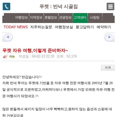
푸켓 : 반넉 시골집
여행정보
지역정보
호텔정보
관광정보
고객센터
사랑방
TODAY NEWS
자주하는질문
여행정보실
묻고답하기
예약하기
푸켓 자유 여행,이렇게 준비하자~
작성일 : 04-02-13 22:33
조회 : 52,176
아논
목록
안녕하세요
?
반갑습니다
^^
저희 반넉 투어는 푸켓에 기반을 둔 자유 여행 전문 여행사로
2003
년
7
월
26
일 공식적으로 오픈하였고,
어찌하다보니 푸켓에서 가장 오래된 자유 여행 전
문 여행사가 되었네요
.^^
많은 분들께서 패키지 일정이 너무 빡빡하고
,
원하지 않는 옵션과 쇼핑에 대
한 거부감으로