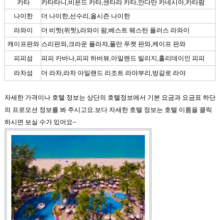
카타
카타타니,비욘드 카타,센타라 카타,안다만 카네시아,카타팜
나이한
더 나이한,선수리,올시즌 나이한
라와이
더 비찟(위찟),라와이 팜,베스트 웨스턴 플러스 라와이
캐이프판와
스리판와,크라운 플라쟈,풀만 푸켓 판와,케이프 판와
피피섬
피피 카바나,피피 하버뷰,아일랜드 빌리지,홀리데이인 피피
라차섬
더 라차,라차 아일랜드 리조트 라야부리,방갈로 라야
자세한 가격이나 호텔 정보는 상단의 호텔정보에서 기본 요금과 요금표 하단
의 프로모션 정보를 봐 주시고요
.
보다 자세한 호텔 정보는 호텔 이름을 클릭
하시면 보실 수가 있어요
~